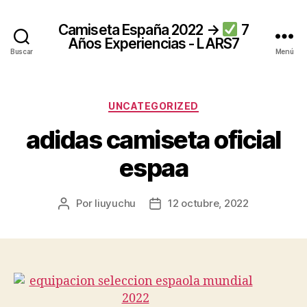
Camiseta España 2022 →
7
Años Experiencias - LARS7
Buscar
Menú
Categorías
UNCATEGORIZED
adidas camiseta oficial
espaa
Por
liuyuchu
12 octubre, 2022
Autor
Fecha
de
de
la
la
entrada
entrada