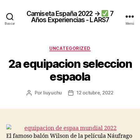
Camiseta España 2022 →
7
Años Experiencias - LARS7
Buscar
Menú
Categorías
UNCATEGORIZED
2a equipacion seleccion
espaola
Por
liuyuchu
12 octubre, 2022
Autor
Fecha
de
de
la
la
entrada
entrada
El famoso balón Wilson de la película Náufrago