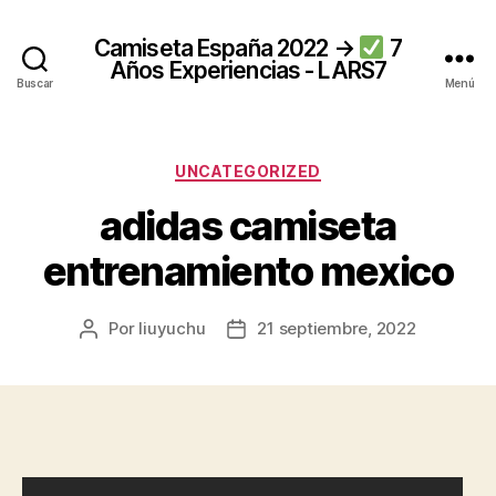
Camiseta España 2022 →
7
Años Experiencias - LARS7
Buscar
Menú
Categorías
UNCATEGORIZED
adidas camiseta
entrenamiento mexico
Por
liuyuchu
21 septiembre, 2022
Autor
Fecha
de
de
la
la
entrada
entrada