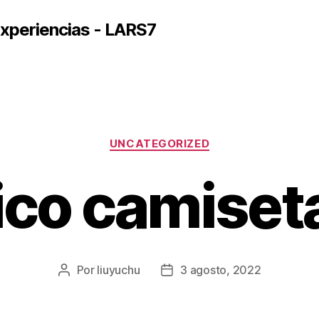
xperiencias - LARS7
Categorías
UNCATEGORIZED
co camiseta
Por
liuyuchu
3 agosto, 2022
Autor
Fecha
de
de
la
la