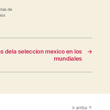
etas de
ios
s dela seleccion mexico en los
→
mundiales
Ir arriba
↑