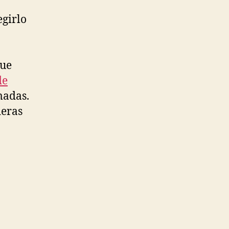
egirlo
que
de
madas.
ieras