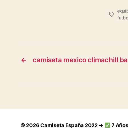
equip
Etiqueta
futb
←
camiseta mexico climachill ba
© 2026
Camiseta España 2022 →
7 Años