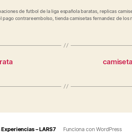
aciones de futbol de la liga española baratas
,
replicas camis
s
ol pago contrareembolso
,
tienda camisetas fernandez de los r
rata
camiseta
 Experiencias – LARS7
Funciona con WordPress