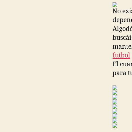
No exi
depend
Algodó
buscái
manten
futbol
El cua
para t