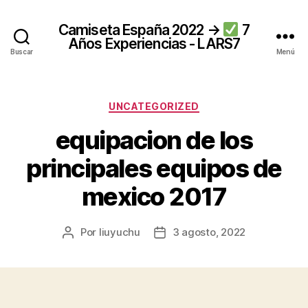
Camiseta España 2022 →
7
Años Experiencias - LARS7
Buscar
Menú
Categorías
UNCATEGORIZED
equipacion de los
principales equipos de
mexico 2017
Por
liuyuchu
3 agosto, 2022
Autor
Fecha
de
de
la
la
entrada
entrada