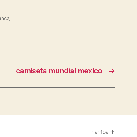
lanca
,
camiseta mundial mexico
→
Ir arriba
↑