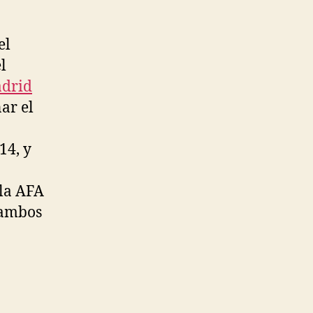
el
l
adrid
ar el
14, y
 la AFA
 ambos