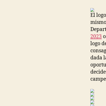
El log
mismo 
Depart
2023
o
logo d
consag
dada l
oportu
decide
campe