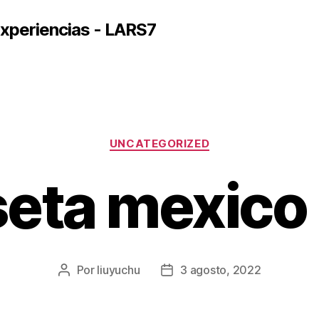
xperiencias - LARS7
Categorías
UNCATEGORIZED
eta mexico
Por
liuyuchu
3 agosto, 2022
Autor
Fecha
de
de
la
la