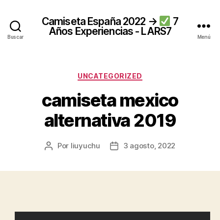
Camiseta España 2022 →
7
Años Experiencias - LARS7
Buscar
Menú
Categorías
UNCATEGORIZED
camiseta mexico
alternativa 2019
Por
liuyuchu
3 agosto, 2022
Autor
Fecha
de
de
la
la
entrada
entrada