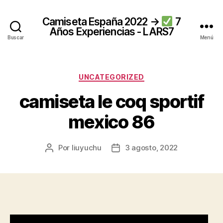
Camiseta España 2022 →
7
Años Experiencias - LARS7
Buscar
Menú
Categorías
UNCATEGORIZED
camiseta le coq sportif
mexico 86
Por
liuyuchu
3 agosto, 2022
Autor
Fecha
de
de
la
la
entrada
entrada