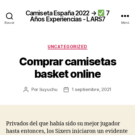
Camiseta España 2022 →
7
Años Experiencias - LARS7
Buscar
Menú
Categorías
UNCATEGORIZED
Comprar camisetas
basket online
Por
liuyuchu
1 septiembre, 2021
Autor
Fecha
de
de
la
la
entrada
entrada
Privados del que había sido su mejor jugador
hasta entonces, los Sixers iniciaron un evidente