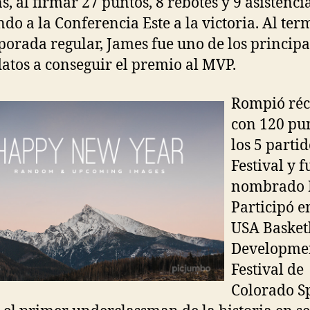
s, al firmar 27 puntos, 8 rebotes y 9 asistencia
ndo a la Conferencia Este a la victoria. Al te
porada regular, James fue uno de los principa
atos a conseguir el premio al MVP.
Rompió réc
con 120 pu
los 5 partid
Festival y f
nombrado 
Participó e
USA Basket
Developme
Festival de
Colorado Sp