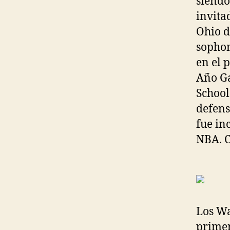
siendo
invita
Ohio d
sophom
en el 
Año Ga
School
defens
fue in
NBA. C
Los Wa
primer