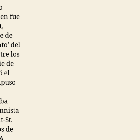
o
zen fue
t,
e de
to’ del
tre los
ie de
ó el
impuso
aba
mnista
t-St.
os de
A.