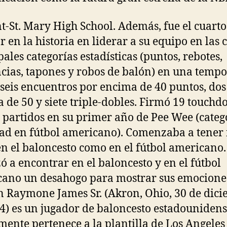
t-St. Mary High School. Además, fue el cuarto
r en la historia en liderar a su equipo en las 
pales categorías estadísticas (puntos, rebotes,
ncias, tapones y robos de balón) en una temp
seis encuentros por encima de 40 puntos, dos
 de 50 y siete triple-dobles. Firmó 19 touch
s partidos en su primer año de Pee Wee (categ
ad en fútbol americano). Comenzaba a tener 
en el baloncesto como en el fútbol americano.
 a encontrar en el baloncesto y en el fútbol
ano un desahogo para mostrar sus emocione
 Raymone James Sr. (Akron, Ohio, 30 de dic
4) es un jugador de baloncesto estadouniden
mente pertenece a la plantilla de Los Angeles