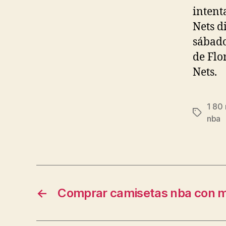
intent
Nets d
sábado
de Flo
Nets.
1 80
Etiqueta
nba
←
Comprar camisetas nba con m