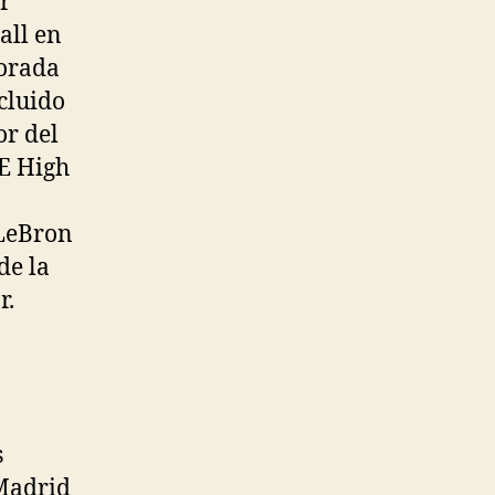
r
all en
porada
cluido
or del
E High
 LeBron
de la
r.
s
 Madrid