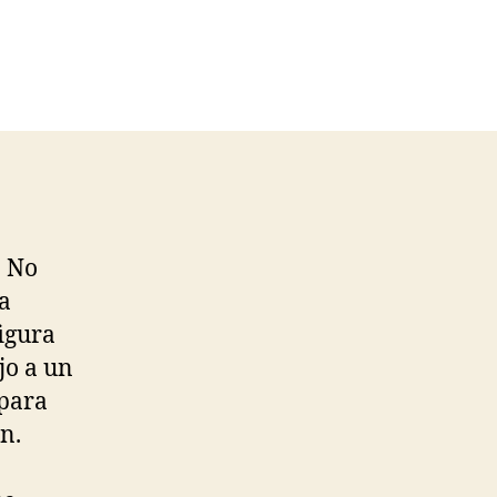
. No
 a
figura
jo a un
 para
n.