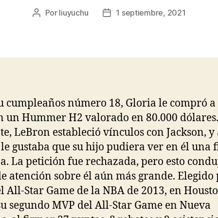
Por
liuyuchu
1 septiembre, 2021
Autor
Fecha
de
de
la
la
entrada
entrada
u cumpleaños número 18, Gloria le compró a
 un Hummer H2 valorado en 80.000 dólares
te, LeBron estableció vínculos con Jackson, y
 le gustaba que su hijo pudiera ver en él una 
a. La petición fue rechazada, pero esto condu
de atención sobre él aún más grande. Elegido
el All-Star Game de la NBA de 2013, en Housto
u segundo MVP del All-Star Game en Nueva