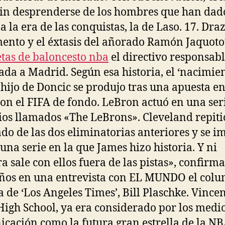
sin desprenderse de los hombres que han dad
a la era de las conquistas, la de Laso. 17. Dra
mento y el éxtasis del añorado Ramón Jaquoto
tas de baloncesto nba
el directivo responsabl
gada a Madrid. Según esa historia, el ‘nacimien
hijo de Doncic se produjo tras una apuesta en
con el FIFA de fondo. LeBron actuó en una ser
os llamados «The LeBrons». Cleveland repiti
ado de las dos eliminatorias anteriores y se 
 una serie en la que James hizo historia. Y ni
ra sale con ellos fuera de las pistas», confirm
ños en una entrevista con EL MUNDO el colu
a de ‘Los Angeles Times’, Bill Plaschke. Vincen
igh School, ya era considerado por los medi
cación como la futura gran estrella de la NB