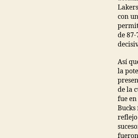
Lakers
con un
permit
de 87-
decisi
Así qu
la pot
presen
de la 
fue en
Bucks 
reflej
suceso
fueron