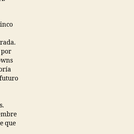
cinco
orada.
 por
downs
oría
futuro
s.
iembre
se que