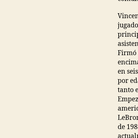
Vincen
jugado
princi
asiste
Firmó 
encima
en sei
por ed
tanto 
Empezó
americ
LeBron
de 198
actual