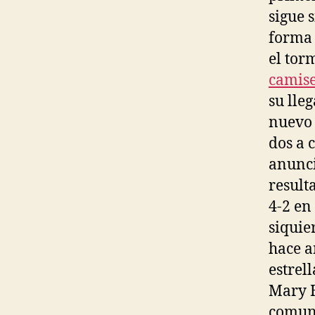
sigue 
forma 
el tor
camise
su lle
nuevo 
dos a 
anunci
result
4-2 en
siquie
hace a
estrell
Mary H
comuni