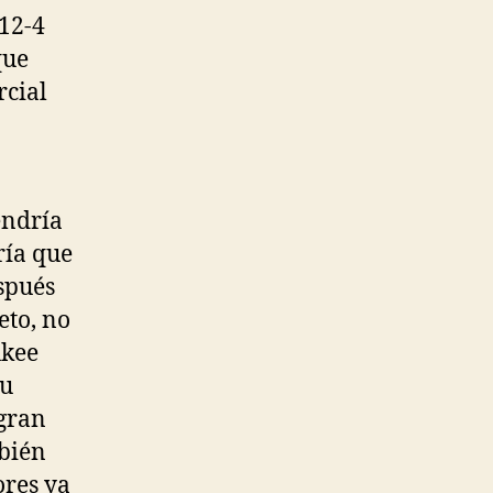
12-4
que
rcial
endría
ría que
spués
eto, no
ukee
su
 gran
bién
ores ya