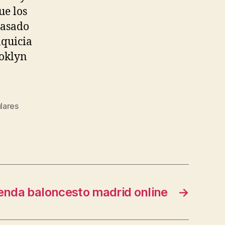
ue los
pasado
nquicia
ooklyn
lares
enda baloncesto madrid online
→