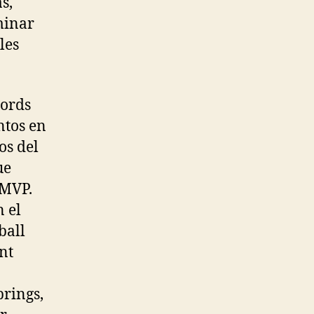
s,
rminar
les
ords
ntos en
os del
ue
MVP.
n el
ball
nt
rings,