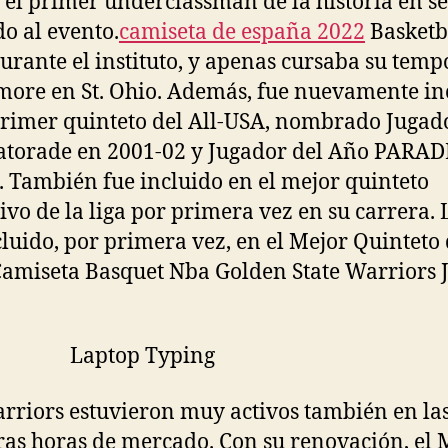
 el primer underclassman de la historia en se
do al evento.
camiseta de españa 2022
Basketb
urante el instituto, y apenas cursaba su tem
ore en St. Ohio. Además, fue nuevamente in
primer quinteto del All-USA, nombrado Jugad
torade en 2001-02 y Jugador del Año PARAD
. También fue incluido en el mejor quinteto
ivo de la liga por primera vez en su carrera.
cluido, por primera vez, en el Mejor Quinteto 
amiseta Basquet Nba Golden State Warriors J
rriors estuvieron muy activos también en la
as horas de mercado. Con su renovación, el