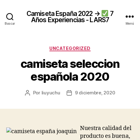
Camiseta España 2022 →
7
Años Experiencias - LARS7
Buscar
Menú
Categorías
UNCATEGORIZED
camiseta seleccion
española 2020
Por
liuyuchu
9 diciembre, 2020
Autor
Fecha
de
de
la
la
entrada
entrada
Nuestra calidad del
producto es buena,