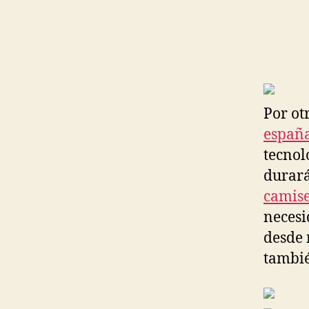
Por ot
españ
tecnol
durará
camise
necesi
desde 
tambié