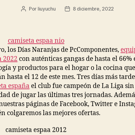
Por
liuyuchu
8 diciembre, 2022
Autor
Fecha
de
de
la
la
entrada
entrada
ro, los Días Naranjas de PcComponentes,
equi
a 2022
con auténticas gangas de hasta el 66% 
ogía y productos para el hogar o la cocina qu
n hasta el 12 de este mes. Tres días más tarde
ta españa
el club fue campeón de La Liga sin
dad de jugar las últimas tres jornadas. Ademá
nuestras páginas de Facebook, Twitter e Inst
n colgaremos las mejores ofertas.