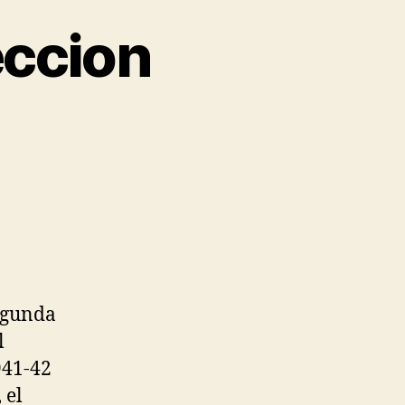
eccion
Segunda
l
941-42
 el