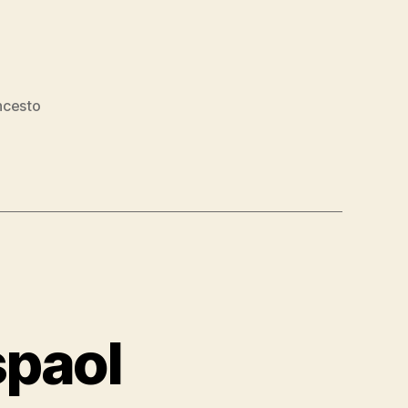
ncesto
spaol