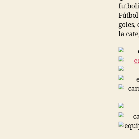
futbol
Fútbol
goles,
la cate