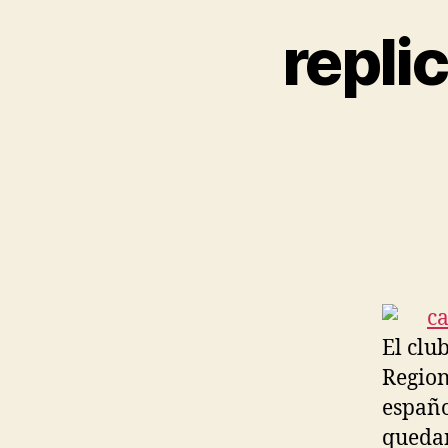
repli
El clu
Region
españo
quedan