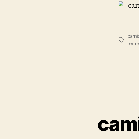
cami
Etiqueta
feme
cami