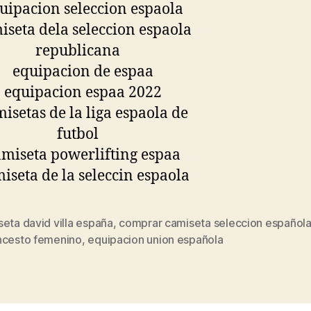
eta david villa españa
,
comprar camiseta seleccion español
s
ncesto femenino
,
equipacion union española