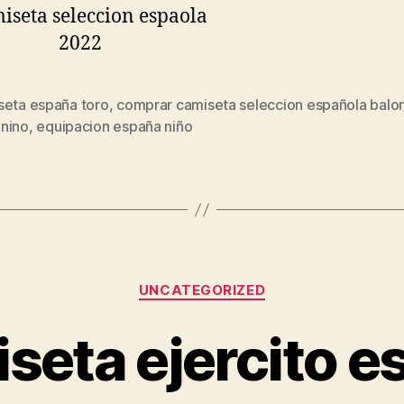
seta españa toro
,
comprar camiseta seleccion española balo
s
nino
,
equipacion españa niño
Categorías
UNCATEGORIZED
seta ejercito e