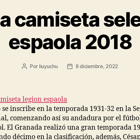
ca camiseta sel
espaola 2018
Por
liuyuchu
8 diciembre, 2022
Autor
Fecha
de
de
la
la
entrada
entrada
b se inscribe en la temporada 1931-32 en la 
al, comenzando así su andadura por el fútbo
l. El Granada realizó una gran temporada 1
do décimo en la clasificación, además, César,