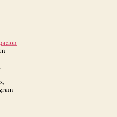
pacion
en
e
,
s,
agram