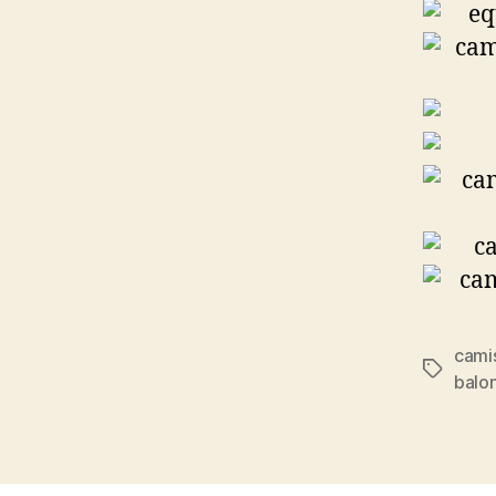
camis
Etiqueta
balo