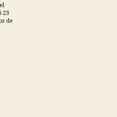
el
ó 23
or de