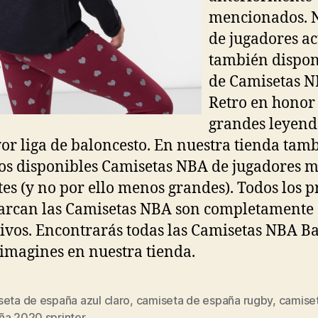
mencionados. N
de jugadores ac
también dispo
de Camisetas 
Retro en honor 
grandes leyend
or liga de baloncesto. En nuestra tienda tam
s disponibles Camisetas NBA de jugadores 
tes (y no por ello menos grandes). Todos los p
arcan las Camisetas NBA son completamente
tivos. Encontrarás todas las Camisetas NBA B
 imagines en nuestra tienda.
seta de españa azul claro
,
camiseta de españa rugby
,
camise
s
ña 2020 sprinter