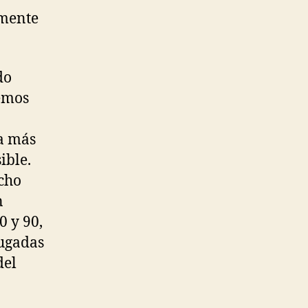
lmente
do
emos
la más
ible.
cho
n
0 y 90,
jugadas
del