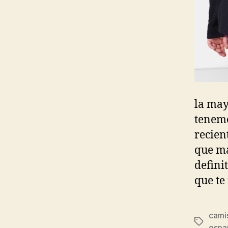
la may
tenemo
recien
que m
defini
que te
cami
Etiqueta
espa