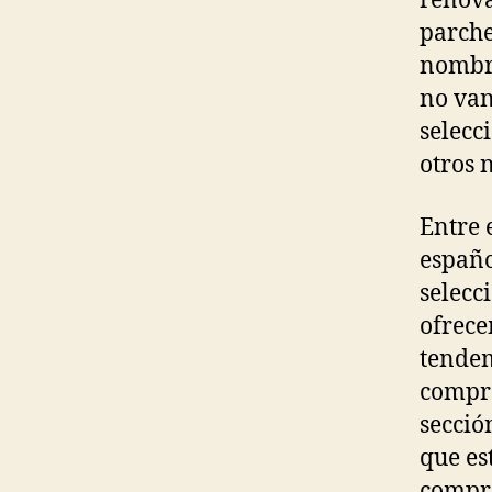
renová
parche
nombre
no van
selecc
otros 
Entre 
españo
selecc
ofrece
tendem
compra
secció
que es
compro