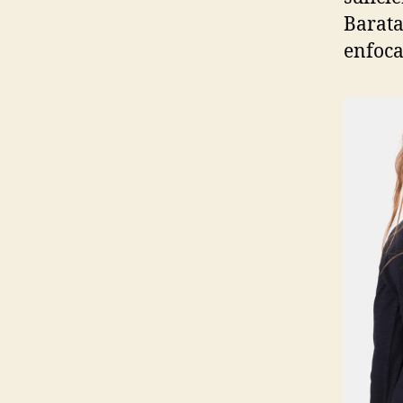
Barata
enfoca