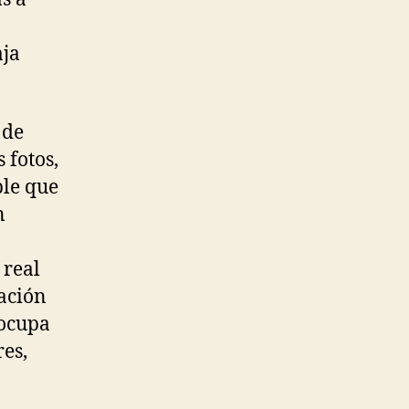
aja
 de
 fotos,
ble que
n
 real
ración
eocupa
res,