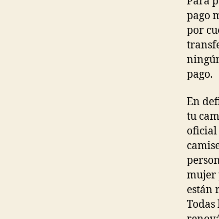
Para p
pago m
por cu
transf
ningún
pago.
En def
tu cam
oficia
camise
person
mujer 
están 
Todas 