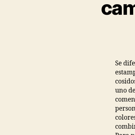
cam
Se dif
estamp
cosido
uno de
coment
person
colore
combin