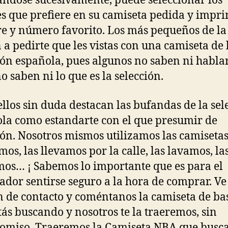
ndose sucesivamente, puede seleccionar los
s que prefiere en su camiseta pedida y impri
 y número favorito. Los más pequeños de la
 a pedirte que les vistas con una camiseta de 
ión española, pues algunos no saben ni habla
no saben ni lo que es la selección.
ellos sin duda destacan las bufandas de la sel
la como estandarte con el que presumir de
ión. Nosotros mismos utilizamos las camiseta
mos, las llevamos por la calle, las lavamos, la
os… ¡ Sabemos lo importante que es para el
dor sentirse seguro a la hora de comprar. Ve 
n de contacto y coméntanos la camiseta de ba
tás buscando y nosotros te la traeremos, sin
miso. Traeremos la Camiseta NBA que busca