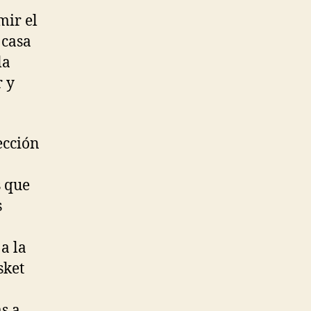
mir el
 casa
la
r y
ección
s que
s
a la
sket
s a