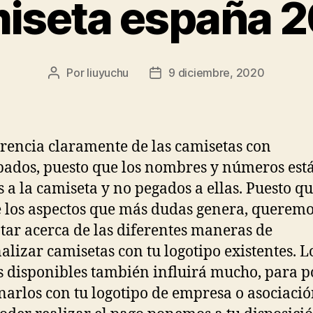
iseta españa 
Por
liuyuchu
9 diciembre, 2020
Autor
Fecha
de
de
la
la
entrada
entrada
erencia claramente de las camisetas con
ados, puesto que los nombres y números est
s a la camiseta y no pegados a ellas. Puesto qu
 los aspectos que más dudas genera, querem
ar acerca de las diferentes maneras de
alizar camisetas con tu logotipo existentes. L
s disponibles también influirá mucho, para 
arlos con tu logotipo de empresa o asociació