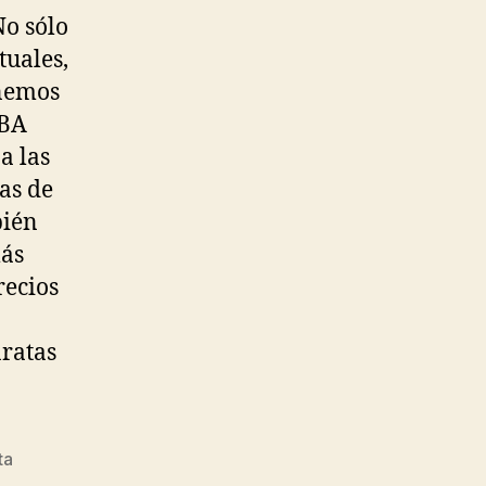
o sólo
tuales,
nemos
NBA
a las
as de
bién
más
recios
aratas
ta