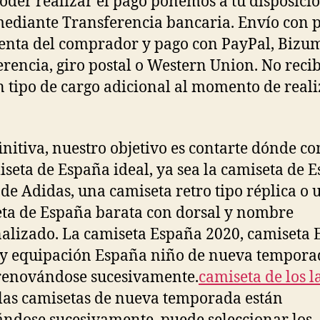
oder realizar el pago ponemos a tu disposició
ediante Transferencia bancaria. Envío con p
enta del comprador y pago con PayPal, Bizu
erencia, giro postal o Western Union. No reci
 tipo de cargo adicional al momento de reali
initiva, nuestro objetivo es contarte dónde c
iseta de España ideal, ya sea la camiseta de 
l de Adidas, una camiseta retro tipo réplica o 
ta de España barata con dorsal y nombre
alizado. La camiseta España 2020, camiseta
y equipación España niño de nueva tempora
renovándose sucesivamente.
camiseta de los l
las camisetas de nueva temporada están