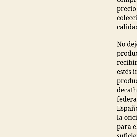
precio
colecc
calida
No dej
produc
recibi
estés 
produc
decath
federa
Españo
la ofi
para e
sufici