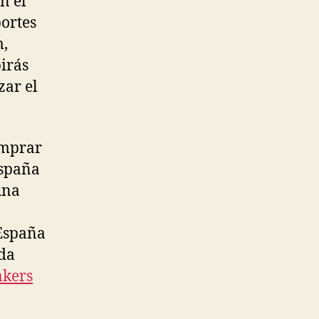
n el
ortes
m,
birás
zar el
omprar
España
una
 España
da
akers