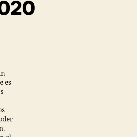
2020
án
e es
os
os
poder
n.