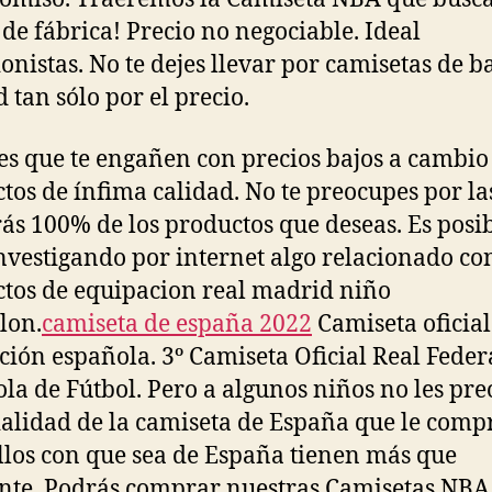
 de fábrica! Precio no negociable. Ideal
ionistas. No te dejes llevar por camisetas de b
d tan sólo por el precio.
es que te engañen con precios bajos a cambio
tos de ínfima calidad. No te preocupes por las
rás 100% de los productos que deseas. Es posi
investigando por internet algo relacionado co
tos de equipacion real madrid niño
lon.
camiseta de españa 2022
Camiseta oficial
ción española. 3º Camiseta Oficial Real Fede
la de Fútbol. Pero a algunos niños no les pr
cialidad de la camiseta de España que le comp
llos con que sea de España tienen más que
ente. Podrás comprar nuestras Camisetas NBA