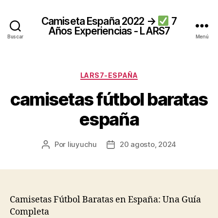
Camiseta España 2022 →
7
Años Experiencias - LARS7
Buscar
Menú
Categorías
LARS7-ESPAÑA
camisetas fútbol baratas
españa
Por
liuyuchu
20 agosto, 2024
Autor
Fecha
de
de
la
la
entrada
entrada
Camisetas Fútbol Baratas en España: Una Guía
Completa